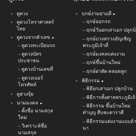
ดูดวง
ฤกษ์งามยามดี
ฤกษ์ออกรถ
ดูดวงโหราศาสตร์
ไทย
ฤกษ์วันยกเสาเอก ปลูกบ
ดูดวงจากตัวเลข
ฤกษ์บวงสรวงอัญเชิญ
ดูดวงทะเบียนรถ
พระภูมิเจ้าที่
ดูดวงบัตร
ฤกษ์มงคลแต่งงาน
ประชาชน
ฤกษ์ขึ้นบ้านใหม่
ดูดวงบ้านเลขที่
ฤกษ์ผ่าตัด คลอดลูก
ดูดวงเบอร์
พิธีกรรม
โทรศัพท์
พิธียกเสาเอก ปลูกบ้าน
ดูฮวงจุ้ย
พิธีการตั้งศาลพระภูมิเจ้า
นามมงคล
พิธีกรรม ขึ้นบ้านใหม่
ตั้งชื่อ นามสกุล
ทำบุญ สืบชะตาราศี
ใหม่
พิธีกรรมแต่งงานแบบล้
วิเคราะห์ชื่อ
นา
นามสกุล