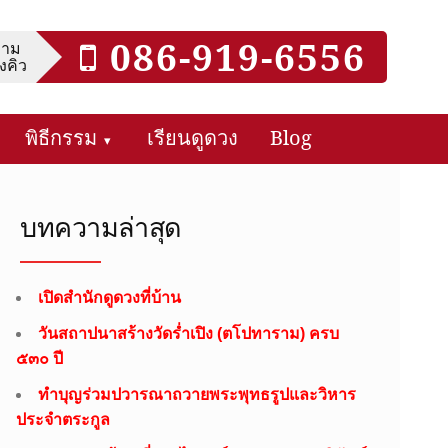
086-919-6556
ถาม
งคิว
พิธีกรรม
เรียนดูดวง
Blog
บทความล่าสุด
เปิดสำนักดูดวงที่บ้าน
วันสถาปนาสร้างวัดร่ำเปิง (ตโปทาราม) ครบ
๕๓๐ ปี
ทำบุญร่วมปวารณาถวายพระพุทธรูปและวิหาร
ประจำตระกูล