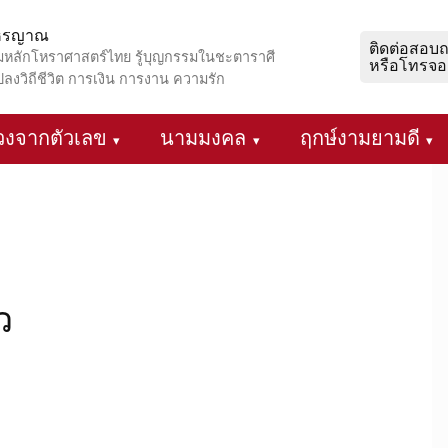
โหรญาณ
ติดต่อสอบ
มหลักโหราศาสตร์ไทย รู้บุญกรรมในชะตาราศี
หรือโทรจอ
ปลงวิถีชีวิต การเงิน การงาน ความรัก
วงจากตัวเลข
นามมงคล
ฤกษ์งามยามดี
ว