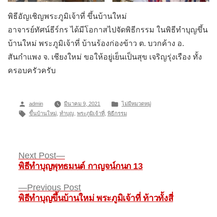
พิธีอัญเชิญพระภูมิเจ้าที่ ขึ้นบ้านใหม่
อาจารย์ทัศน์ธีร์กร ได้มีโอกาสไปจัดพิธีกรรม ในพิธีทำบุญขึ้น
บ้านใหม่ พระภูมิเจ้าที่ บ้านร้องก่องข้าว ต. บวกค้าง อ.
สันกำแพง จ.​ เชียงใหม่ ขอให้อยู่เย็นเป็นสุข เจริญรุ่งเรือง ทั้ง
ครอบครัวครับ
Posted
Posted
admin
มีนาคม 9, 2021
ไม่มีหมวดหมู่
by
Tags:
in
ขึ้นบ้านใหม่
,
ทำบุญ
,
พระภูมิเจ้าที่
,
พิธีกรรม
Next
Next Post
post:
พิธีทำบุญพุทธมนต์ กาญจน์กนก 13
แนะแนว
Previous
Previous Post
เรื่อง
post:
พิธีทำบุญขึ้นบ้านใหม่ พระภูมิเจ้าที่ ท้าวทั้งสี่