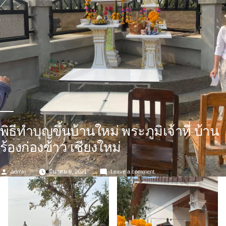
พิธีทำบุญขึ้นบ้านใหม่ พระภูมิเจ้าที่ บ้าน
ร้องก่องข้าว เชียงใหม่
Posted
on
admin
มีนาคม 9, 2021
Leave a comment
by
พิธี
ทำบุญ
ขึ้น
บ้าน
ใหม่