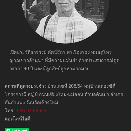
เปิดประวัติอาจารย์ ทัศน์ธีกร พรเรืองรอง หมอดูโหร
ญาณชาวล้านนา ที่มีความแม่นยำ ด้วยประสบการณ์ดูด
วงกว่า 40 ปี และมีลูกศิษย์ลูกหามากมาย
สถานที่ดูดวงประจำ :
บ้านเลขที่ 208/54 หมู่บ้านเดอะซิตี้
โครงการ5 หมู่ 8 ถนนเชียงใหม่-แม่ออน ตำบลต้นเปา อำเภอ
สันกำแพง จังหวัดเชียงใหม่
โทร :
086-919-6556
แอดไลน์ไอดี :