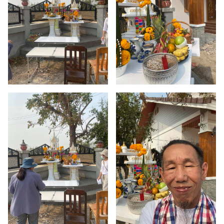
พระภูมิ
เจ้า
ที่
บ้าน
ร้อง
ก่อง
ข้าว
เชียงใหม่