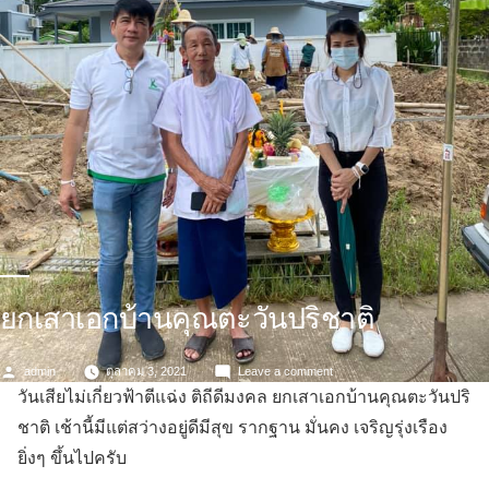
ยกเสาเอกบ้านคุณตะวันปริชาติ
Posted
on
admin
ตุลาคม 3, 2021
Leave a comment
by
ยก
วันเสียไม่เกี่ยวฟ้าตีแฉ่ง ติถีดีมงคล ยกเสาเอกบ้านคุณตะวันปริ
เสาเอก
ชาติ เช้านี้มีแต่สว่างอยู่ดีมีสุข รากฐาน มั่นคง เจริญรุ่งเรือง
บ้าน
ยิ่งๆ ขึ้นไปครับ
คุณ
ตะวัน