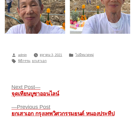
Posted
Posted
admin
ตุลาคม 3, 2021
ไม่มีหมวดหมู่
by
Tags:
in
พิธีกรรม
,
ยกเสาเอก
Next
Next Post
post:
จุดเทียนบูชาออนไลน์
แนะแนว
Previous
Previous Post
เรื่อง
post:
ยกเสาเอก กรุงเทพวิศวกรรมยนต์ หนองประทีป