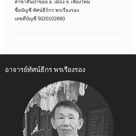
สาขาสันป่าข่อย อ. เมือง จ. เชียงใหม่
ชื่อบัญชี ทัศน์ธีร์กร พรเรืองรอง
เลขที่บัญชี 5020102660
อาจารย์ทัศน์ธีกร พรเรืองรอง