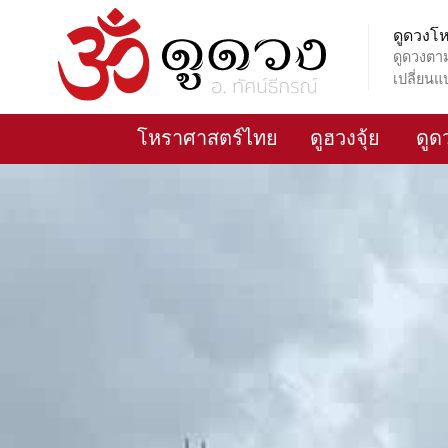
Skip
ดูดวง
to
ดูดวงตา
content
เปลี่ยนแ
โหราศาสตร์ไทย
ดูฮวงจุ้ย
ดูด