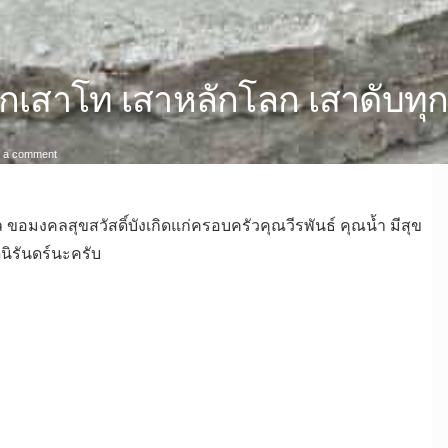
กเสาโท เสาหลักโลก เสาดับทุก
on
 a comment
มังคละ
ยก
เสาเอก
อมงคลสุขสวัสดิ์บังเกิดแก่ครอบครัวคุณวีรพันธ์ คุณน้ำ มีสุข
เสา
นิรันดร์นะครับ
โท
เสา
หลัก
โลก
เสา
ดับ
ทุกข์
โศก
ทั้ง
มวล