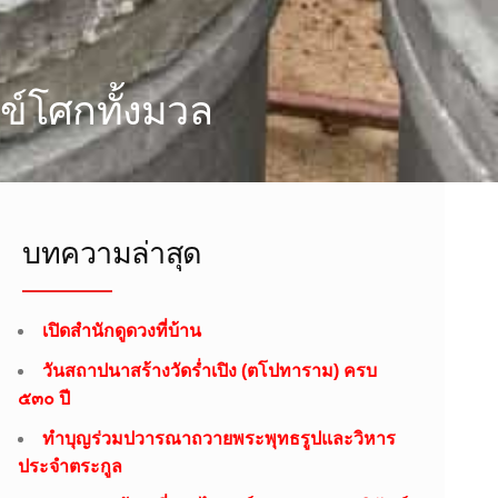
ข์โศกทั้งมวล
บทความล่าสุด
เปิดสำนักดูดวงที่บ้าน
วันสถาปนาสร้างวัดร่ำเปิง (ตโปทาราม) ครบ
๕๓๐ ปี
ทำบุญร่วมปวารณาถวายพระพุทธรูปและวิหาร
ประจำตระกูล