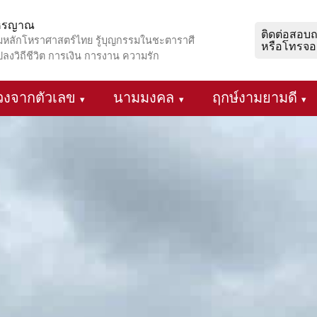
โหรญาณ
ติดต่อสอบ
มหลักโหราศาสตร์ไทย รู้บุญกรรมในชะตาราศี
หรือโทรจอ
ปลงวิถีชีวิต การเงิน การงาน ความรัก
วงจากตัวเลข
นามมงคล
ฤกษ์งามยามดี