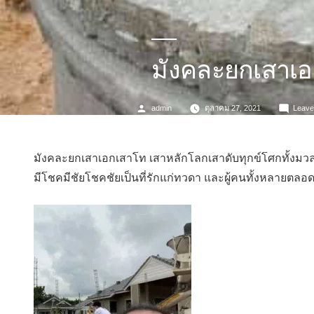
มังคละยกเสาเอ
Posted
admin
ตุลาคม 27, 2021
Leave
by
มังคละยกเสาเอกเสาโท เสาหลักโลกเสาดับทุกข์โศกทั้งมวล ข
มีโชคมีชัยโชคชัยเป็นที่รักแก่ทวดา และผู้คนทั้งหลายตลอด